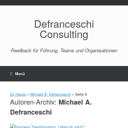
Paste your Google Webmaster Tools verification code here
Defranceschi
Consulting
Feedback für Führung, Teams und Organisationen
Menü
Zu Hause
»
Michael A. Defranceschi
»
Seite 6
Autoren-Archiv:
Michael A.
Defranceschi