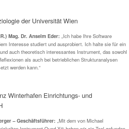
oziologie der Universität Wien
„Ich habe Ihre Software
i.R.) Mag. Dr. Anselm Eder:
m Interesse studiert und ausprobiert. Ich halte sie für ein
und auch theoretisch interessantes Instrument, das sowohl
Reflexionen als auch bei betrieblichen Strukturanalysen
setzt werden kann.“
nz Winterhafen Einrichtungs- und
H
„Mit dem von Michael
erger – Geschäftsführer:
wickelten Instrument Quod.X® haben wir ein Tool gefunden,