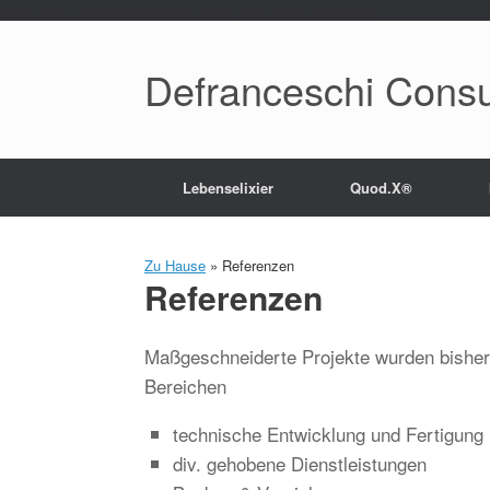
Paste your Google Webmaster Tools verification code here
Defranceschi Consu
Lebenselixier
Quod.X®
Zu Hause
»
Referenzen
Referenzen
Maßgeschneiderte Projekte wurden bisher 
Bereichen
technische Entwicklung und Fertigung
div. gehobene Dienstleistungen