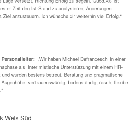
 Lage versetzt, Richtung Erfolg zu segeln. Quod.X® ist
zester Zeit den Ist-Stand zu analysieren, Änderungen
Ziel anzusteuern. Ich wünsche dir weiterhin viel Erfolg.“
„Wir haben Michael Defranceschi in einer
 Personalleiter:
sphase als interimistische Unterstützung mit einem HR-
t und wurden bestens betreut. Beratung und pragmatische
 Augenhöhe: vertrauenswürdig, bodenständig, rasch, flexibe
.“
nk Wels Süd