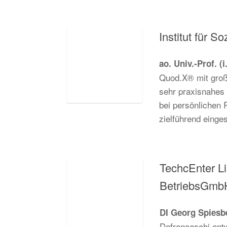
Institut für S
ao. Univ.-Prof. (
Quod.X® mit große
sehr praxisnahes 
bei persönlichen 
zielführend einge
TechcEnter Li
BetriebsGmb
DI Georg Spiesb
Defranceschi ent