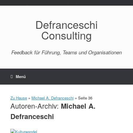
Paste your Google Webmaster Tools verification code here
Defranceschi
Consulting
Feedback für Führung, Teams und Organisationen
Menü
Zu Hause
»
Michael A. Defranceschi
»
Seite 36
Autoren-Archiv:
Michael A.
Defranceschi