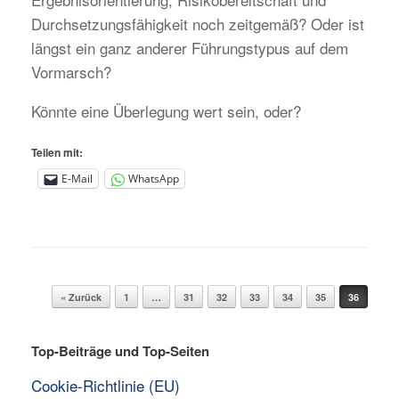
Durchsetzungsfähigkeit noch zeitgemäß? Oder ist
längst ein ganz anderer Führungstypus auf dem
Vormarsch?
Könnte eine Überlegung wert sein, oder?
Teilen mit:
E-Mail
WhatsApp
Beitragsnavigation
« Zurück
1
…
31
32
33
34
35
36
Top-Beiträge und Top-Seiten
Cookie-Richtlinie (EU)