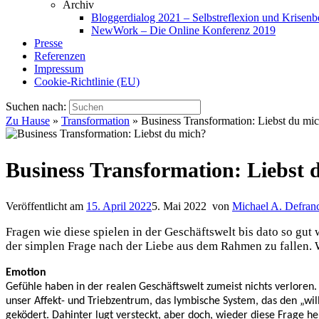
Archiv
Bloggerdialog 2021 – Selbstreflexion und Krisen
NewWork – Die Online Konferenz 2019
Presse
Referenzen
Impressum
Cookie-Richtlinie (EU)
Suchen nach:
Zu Hause
»
Transformation
»
Business Transformation: Liebst du mi
Business Transformation: Liebst 
Veröffentlicht am
15. April 2022
5. Mai 2022
von
Michael A. Defran
Fragen wie diese spielen in der Geschäftswelt bis dato so gut
der simplen Frage nach der Liebe aus dem Rahmen zu fallen. W
Emotion
Gefühle haben in der realen Geschäftswelt zumeist nichts verloren.
unser Affekt- und Triebzentrum, das lymbische System, das den „wil
geködert. Dahinter lugt versteckt, aber doch, wieder diese Frage he