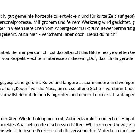
, gut gemeinte Konzepte zu entwickeln und für kurze Zeit auf gepf
ersonalprozesse. Mit grobem und feinem Werkzeug wird gesichtet, ge
dieser in vielen Bereichen vom Arbeitgebermarkt zum Bewerbermarkt
gekehrt. Auch hier – verschämt, aber doch: Liebst du mich?
abel. Bei mir persönlich löst das allzu oft das Bild eines gewieften
von Respekt – echtem Interesse an diesem „Du“, das ich da gerade k
espräche geführt. Kurze und längere … spannendere und weniger spa
n einen „Köder“ vor die Nase, um diese offene Stelle – verdammt noc
nau willst
du
mit deinen Fähigkeiten und deiner Lebenskraft anfangen? 
der Xten Wiederholung noch mit Aufmerksamkeit und echter Hingabe 
orrektes Abarbeiten nie erschlossen hätten. Wir erkennen Umwege 
n: wie sich unsere Prozesse und die verwendeten Materialien auf uns