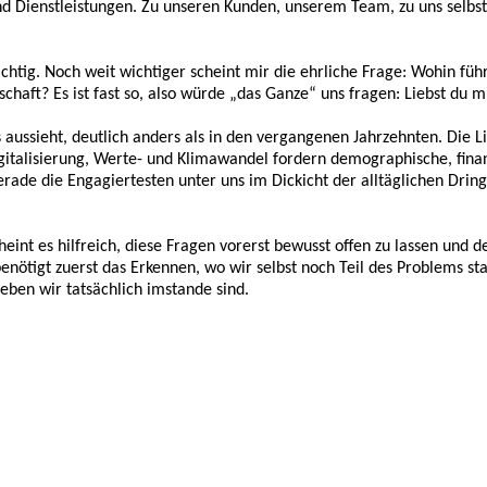
nd Dienstleistungen. Zu unseren Kunden, unserem Team, zu uns selbst
wichtig. Noch weit wichtiger scheint mir die ehrliche Frage: Wohin f
chaft? Es ist fast so, also würde „das Ganze“ uns fragen: Liebst du m
 aussieht, deutlich anders als in den vergangenen Jahrzehnten. Die
italisierung, Werte- und Klimawandel fordern demographische, finan
rade die Engagiertesten unter uns im Dickicht der alltäglichen Dring
int es hilfreich, diese Fragen vorerst bewusst offen zu lassen und de
nötigt zuerst das Erkennen, wo wir selbst noch Teil des Problems sta
eben wir tatsächlich imstande sind.