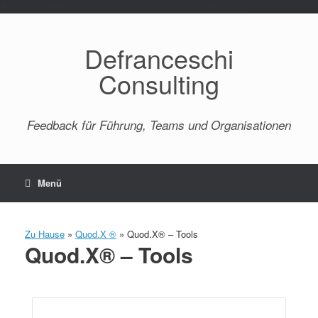
Paste your Google Webmaster Tools verification code here
Defranceschi
Consulting
Feedback für Führung, Teams und Organisationen
Menü
Zu Hause
»
Quod.X ®
»
Quod.X® – Tools
Quod.X® – Tools