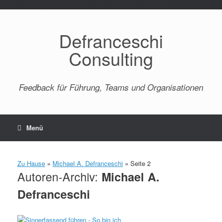
Paste your Google Webmaster Tools verification code here
Defranceschi
Consulting
Feedback für Führung, Teams und Organisationen
Menü
Zu Hause
»
Michael A. Defranceschi
»
Seite 2
Autoren-Archiv:
Michael A.
Defranceschi