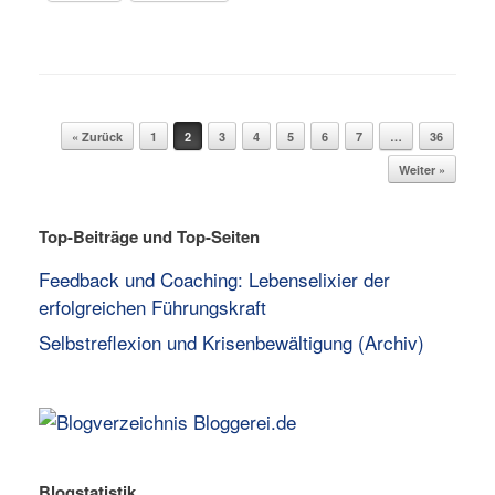
Beitragsnavigation
« Zurück
1
2
3
4
5
6
7
…
36
Weiter »
Top-Beiträge und Top-Seiten
Feedback und Coaching: Lebenselixier der
erfolgreichen Führungskraft
Selbstreflexion und Krisenbewältigung (Archiv)
Blogstatistik