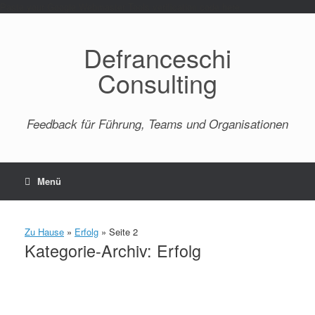
Paste your Google Webmaster Tools verification code here
Defranceschi
Consulting
Feedback für Führung, Teams und Organisationen
Menü
Zu Hause
»
Erfolg
»
Seite 2
Kategorie-Archiv:
Erfolg