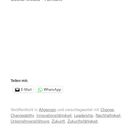
Teilen mit:
E-Mail
WhatsApp
Veröffentlicht in
Allgemein
und verschlagwortet mit
Change
,
Changeability
,
Innovationsfähigkeit
,
Leadership
,
Nachhaltigkeit
,
Unternehmensführung
,
Zukunft
,
Zukunftsfähigkeit
.