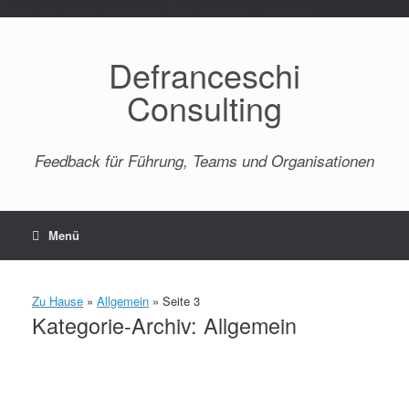
Paste your Google Webmaster Tools verification code here
Defranceschi
Consulting
Feedback für Führung, Teams und Organisationen
Menü
Zu Hause
»
Allgemein
»
Seite 3
Kategorie-Archiv:
Allgemein