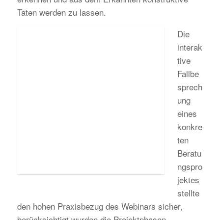
Taten werden zu lassen.
Die
interak
tive
Fallbe
sprech
ung
eines
konkre
ten
Beratu
ngspro
jektes
stellte
den hohen Praxisbezug des Webinars sicher,
berücksichtigt wurden die Projektphasen