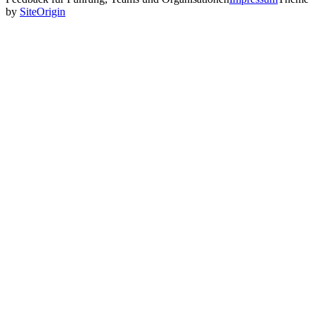
by
SiteOrigin