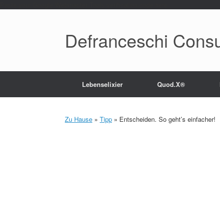
Paste your Google Webmaster Tools verification code here
Defranceschi Consu
Lebenselixier
Quod.X®
Zu Hause
»
Tipp
»
Entscheiden. So geht’s einfacher!