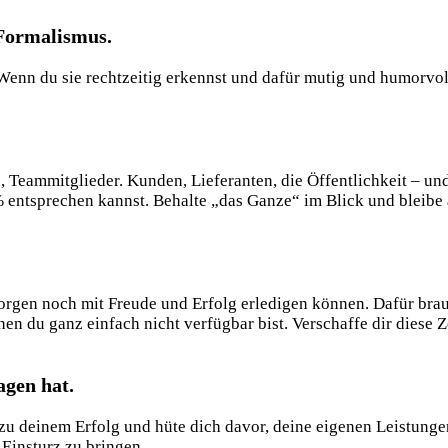
 Formalismus.
enn du sie rechtzeitig erkennst und dafür mutig und humorvoll
ammitglieder. Kunden, Lieferanten, die Öffentlichkeit – und n
ntsprechen kannst. Behalte „das Ganze“ im Blick und bleibe au
gen noch mit Freude und Erfolg erledigen können. Dafür brauch
nen du ganz einfach nicht verfügbar bist. Verschaffe dir diese
agen hat.
ge zu deinem Erfolg und hüte dich davor, deine eigenen Leistu
 Einsturz zu bringen.