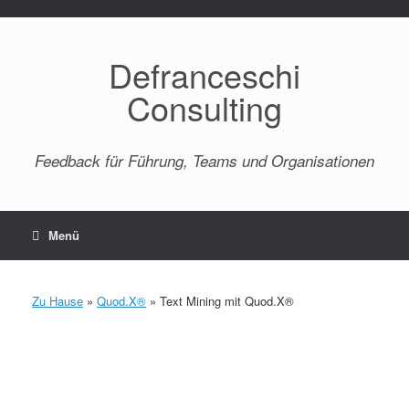
Paste your Google Webmaster Tools verification code here
Defranceschi
Consulting
Feedback für Führung, Teams und Organisationen
Menü
Zu Hause
»
Quod.X®
»
Text Mining mit Quod.X®