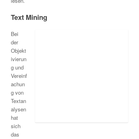
lesen.
Text Mining
Bei
der
Objekt
ivierun
g und
Vereinf
achun
g von
Textan
alysen
hat
sich
das