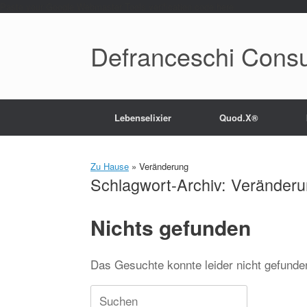
Paste your Google Webmaster Tools verification code here
Defranceschi Consu
Lebenselixier
Quod.X®
Zu Hause
»
Veränderung
Schlagwort-Archiv:
Veränderu
Nichts gefunden
Das Gesuchte konnte leider nicht gefunden 