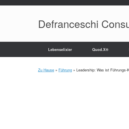
Paste your Google Webmaster Tools verification code here
Defranceschi Consu
Lebenselixier
Quod.X®
Zu Hause
»
Führung
»
Leadership: Was ist Führungs-K