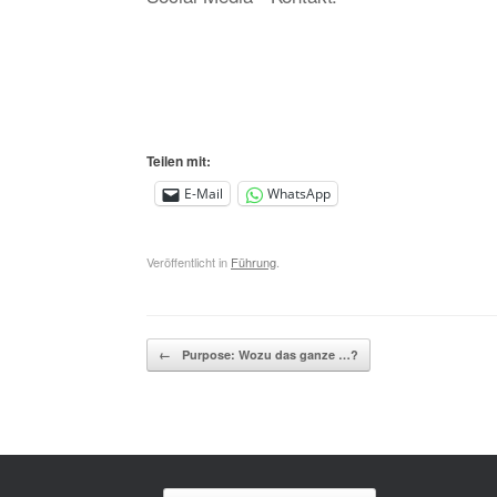
Teilen mit:
E-Mail
WhatsApp
Veröffentlicht in
Führung
.
Beitragsnavigation
←
Purpose: Wozu das ganze …?