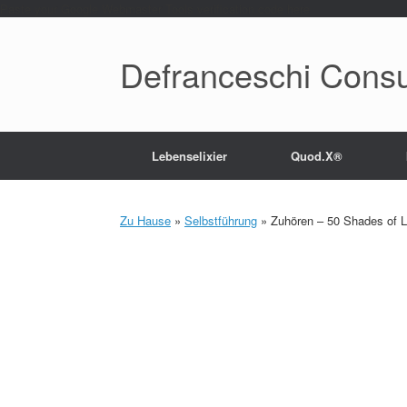
Paste your Google Webmaster Tools verification code here
Defranceschi Consu
Lebenselixier
Quod.X®
Zu Hause
»
Selbstführung
»
Zuhören – 50 Shades of L