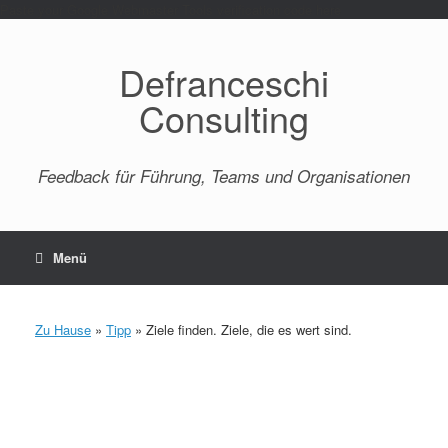
Paste your Google Webmaster Tools verification code here
Defranceschi
Consulting
Feedback für Führung, Teams und Organisationen
Menü
Zu Hause
»
Tipp
»
Ziele finden. Ziele, die es wert sind.