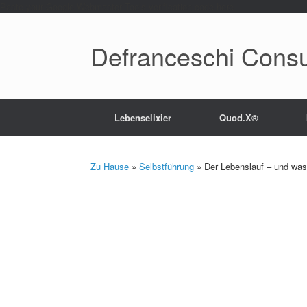
Paste your Google Webmaster Tools verification code here
Defranceschi Consu
Lebenselixier
Quod.X®
Zu Hause
»
Selbstführung
»
Der Lebenslauf – und was 