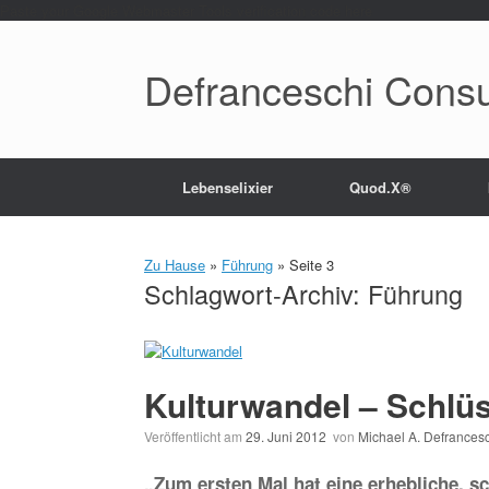
Paste your Google Webmaster Tools verification code here
Defranceschi Consu
Lebenselixier
Quod.X®
Zu Hause
»
Führung
»
Seite 3
Schlagwort-Archiv:
Führung
Kulturwandel – Schlüs
Veröffentlicht am
29. Juni 2012
von
Michael A. Defrances
„Zum ersten Mal hat eine erhebliche, s