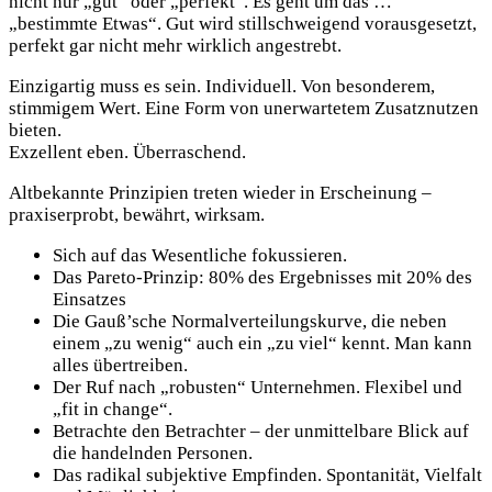
nicht nur „gut“ oder „perfekt“. Es geht um das …
„bestimmte Etwas“. Gut wird stillschweigend vorausgesetzt,
perfekt gar nicht mehr wirklich angestrebt.
Einzigartig muss es sein. Individuell. Von besonderem,
stimmigem Wert. Eine Form von unerwartetem Zusatznutzen
bieten.
Exzellent eben. Überraschend.
Altbekannte Prinzipien treten wieder in Erscheinung –
praxiserprobt, bewährt, wirksam.
Sich auf das Wesentliche fokussieren.
Das Pareto-Prinzip: 80% des Ergebnisses mit 20% des
Einsatzes
Die Gauß’sche Normalverteilungskurve, die neben
einem „zu wenig“ auch ein „zu viel“ kennt. Man kann
alles übertreiben.
Der Ruf nach „robusten“ Unternehmen. Flexibel und
„fit in change“.
Betrachte den Betrachter – der unmittelbare Blick auf
die handelnden Personen.
Das radikal subjektive Empfinden. Spontanität, Vielfalt